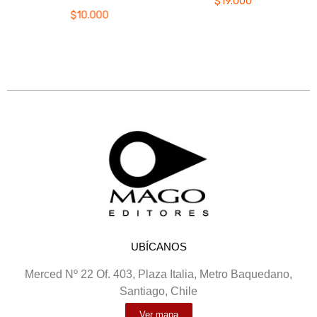
$
19.000
$
10.000
UBÍCANOS
Merced Nº 22 Of. 403, Plaza Italia, Metro Baquedano,
Santiago, Chile
Ver mapa