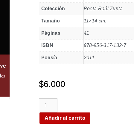
Colección
Poeta Raúl Zurita
Tamaño
11×14 cm.
Páginas
41
ISBN
978-956-317-132-7
Poesía
2011
$
6.000
Añadir al carrito