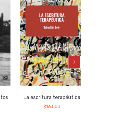
tos
La escritura terapéutica
Agua en el cánt
$
16.000
$
15.000