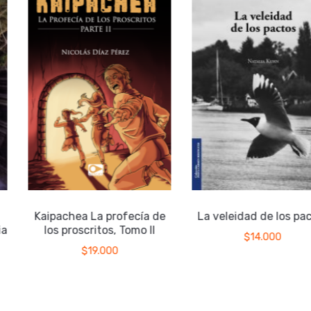
Kaipachea La profecía de
La veleidad de los pac
a
los proscritos, Tomo II
$
14.000
$
19.000