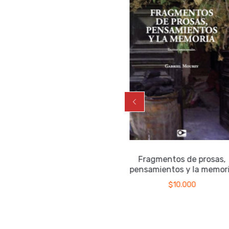
La véscica piscis
Fragmentos de prosas,
pensamientos y la memori
$
17.000
$
10.000