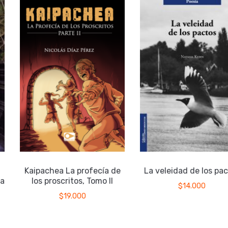
Kaipachea La profecía de
La veleidad de los pac
a
los proscritos, Tomo II
$
14.000
$
19.000