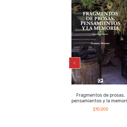
La véscica piscis
Fragmentos de prosas,
pensamientos y la memori
$
17.000
$
10.000