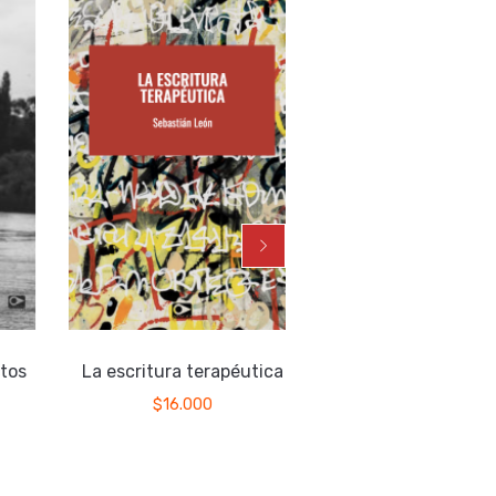
tos
La escritura terapéutica
Agua en el cánta
$
16.000
$
15.000