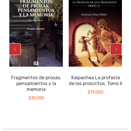
Fragmentos de prosas,
Kaipachea La profecía
pensamientos y la
de los proscritos, Tomo II
memoria
$
19.000
$
10.000