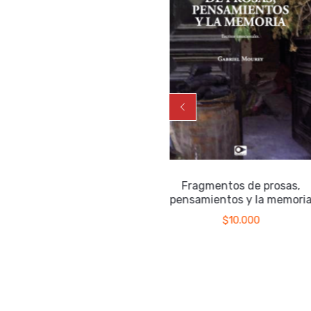
La véscica piscis
Fragmentos de prosas,
pensamientos y la memori
$
17.000
$
10.000