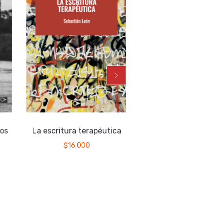
os
La escritura terapéutica
Agua en el cánta
$
16.000
$
15.000