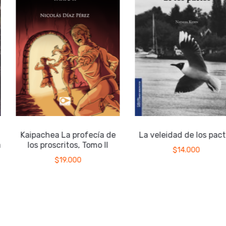
Kaipachea La profecía de
La veleidad de los pact
a
los proscritos, Tomo II
$
14.000
$
19.000