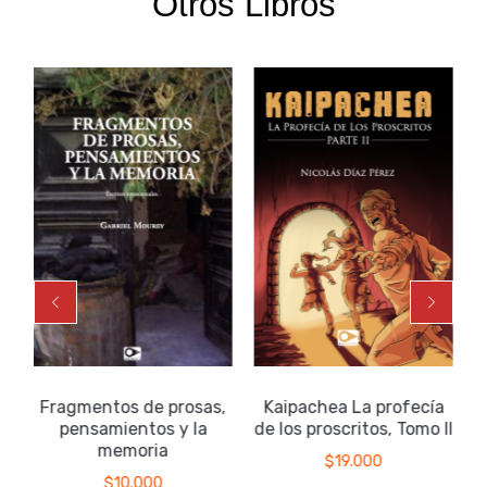
Otros Libros
Fragmentos de prosas,
Kaipachea La profecía
pensamientos y la
de los proscritos, Tomo II
memoria
$
19.000
$
10.000