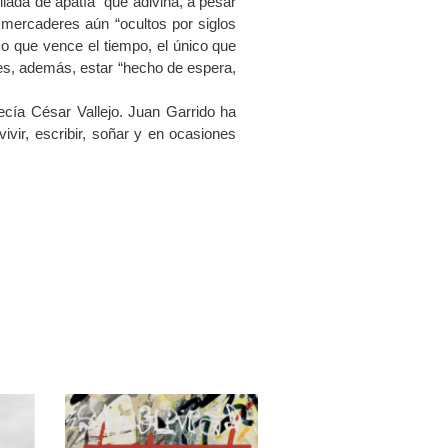
llada de apatía” que adivina, a pesar
 mercaderes aún “ocultos por siglos
co que vence el tiempo, el único que
es, además, estar “hecho de espera,
ecía César Vallejo. Juan Garrido ha
ivir, escribir, soñar y en ocasiones