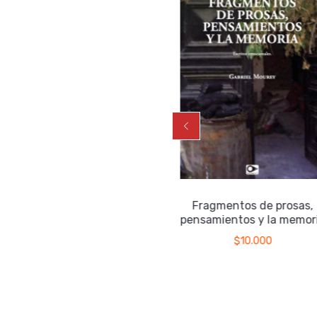
La véscica piscis
Fragmentos de prosas,
pensamientos y la memori
$
17.000
$
10.000