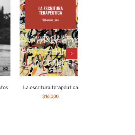
tos
La escritura terapéutica
Agua en el cánt
$
16.000
$
15.000