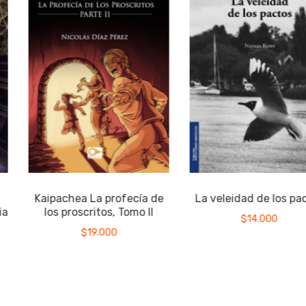
Kaipachea La profecía de
La veleidad de los pac
a
los proscritos, Tomo II
$
14.000
$
19.000