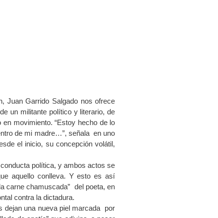
 Juan Garrido Salgado nos ofrece
 un militante político y literario, de
o en movimiento. “Estoy hecho de lo
dentro de mi madre…”, señala en uno
sde el inicio, su concepción volátil,
la conducta política, y ambos actos se
que aquello conlleva. Y esto es así
n la carne chamuscada” del poeta, en
tal contra la dictadura.
os dejan una nueva piel marcada por