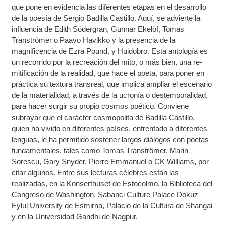
que pone en evidencia las diferentes etapas en el desarrollo
de la poesía de Sergio Badilla Castillo. Aquí, se advierte la
influencia de Edith Södergran, Gunnar Ekelöf, Tomas
Tranströmer o Paavo Havikko y la presencia de la
magnificencia de Ezra Pound, y Huidobro. Esta antología es
un recorrido por la recreación del mito, o más bien, una re-
mitificación de la realidad, que hace el poeta, para poner en
práctica su textura transreal, que implica ampliar el escenario
de la materialidad, a través de la ucronía o destemporalidad,
para hacer surgir su propio cosmos poético. Conviene
subrayar que el carácter cosmopolita de Badilla Castillo,
quien ha vivido en diferentes países, enfrentado a diferentes
lenguas, le ha permitido sostener largos diálogos con poetas
fundamentales, tales como Tomas Tranströmer, Marin
Sorescu, Gary Snyder, Pierre Emmanuel o CK Williams, por
citar algunos. Entre sus lecturas célebres están las
realizadas, en la Konserthuset de Estocolmo, la Biblioteca del
Congreso de Washington, Sabanci Culture Palace Dokuz
Eylul University de Esmirna, Palacio de la Cultura de Shangai
y en la Universidad Gandhi de Nagpur.