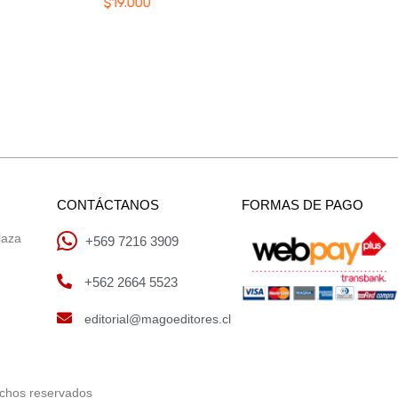
$
19.000
CONTÁCTANOS
FORMAS DE PAGO
laza
+569 7216 3909
+562 2664 5523
editorial@magoeditores.cl
echos reservados