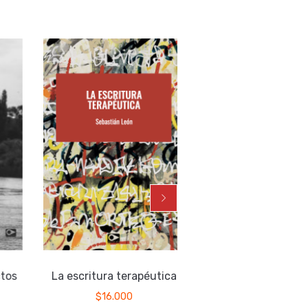
tos
La escritura terapéutica
Agua en el cánt
$
16.000
$
15.000