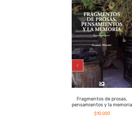
La véscica piscis
Fragmentos de prosas,
pensamientos y la memori
$
17.000
$
10.000