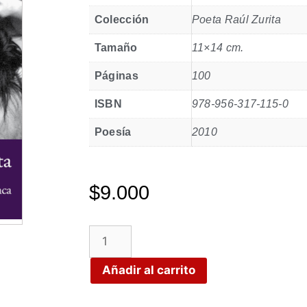
Colección
Poeta Raúl Zurita
Tamaño
11×14 cm.
Páginas
100
ISBN
978-956-317-115-0
Poesía
2010
$
9.000
Añadir al carrito