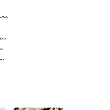
abaca,
ibro
on
sma.