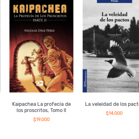
Kaipachea La profecía de
La veleidad de los pact
a
los proscritos, Tomo II
$
14.000
$
19.000