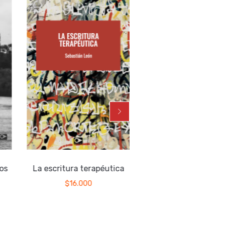
os
La escritura terapéutica
Agua en el cánta
$
16.000
$
15.000