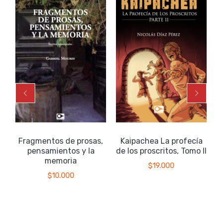
Fragmentos de prosas,
Kaipachea La profecía
pensamientos y la
de los proscritos, Tomo II
memoria
$
19.000
$
10.000