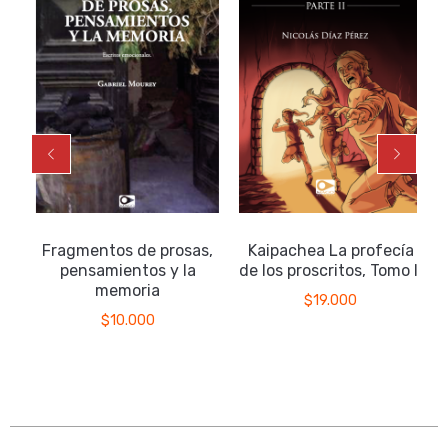
Fragmentos de prosas,
Kaipachea La profecía
pensamientos y la
de los proscritos, Tomo II
memoria
$
19.000
$
10.000