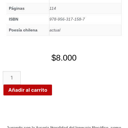
Páginas
114
ISBN
978-956-317-158-7
Poesía chilena
actual
$
8.000
Añadir al carrito
Jugando con la ilusoria literalidad del lenguaje filosófico, como