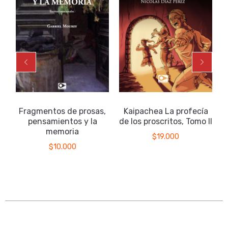
Fragmentos de prosas,
Kaipachea La profecía
pensamientos y la
de los proscritos, Tomo II
memoria
$
19.000
$
10.000