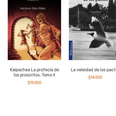
Kaipachea La profecía de
La veleidad de los pact
a
los proscritos, Tomo II
$
14.000
$
19.000