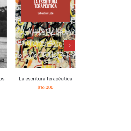
os
La escritura terapéutica
Agua en el cánta
$
16.000
$
15.000