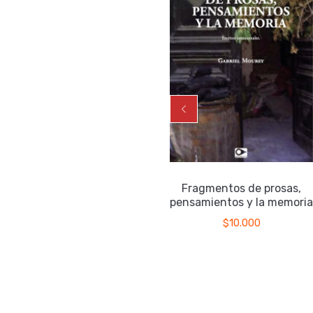
La véscica piscis
Fragmentos de prosas,
pensamientos y la memori
$
17.000
$
10.000