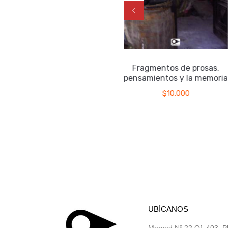
La véscica piscis
Fragmentos de prosas,
pensamientos y la memori
$
17.000
$
10.000
UBÍCANOS
Merced Nº 22 Of. 403, P