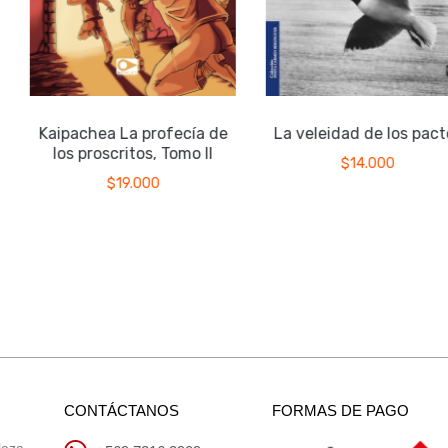
Kaipachea La profecía de
La veleidad de los pact
a
los proscritos, Tomo II
$
14.000
$
19.000
CONTÁCTANOS
FORMAS DE PAGO
laza