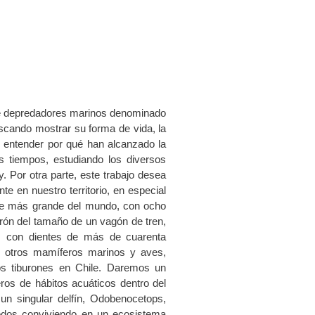
 de depredadores marinos denominado
scando mostrar su forma de vida, la
, entender por qué han alcanzado la
s tiempos, estudiando los diversos
. Por otra parte, este trabajo desea
e en nuestro territorio, en especial
ave más grande del mundo, con ocho
burón del tamaño de un vagón de tren,
, con dientes de más de cuarenta
tre otros mamíferos marinos y aves,
los tiburones en Chile. Daremos un
ros de hábitos acuáticos dentro del
un singular delfín, Odobenocetops,
 todos conviviendo en un ecosistema