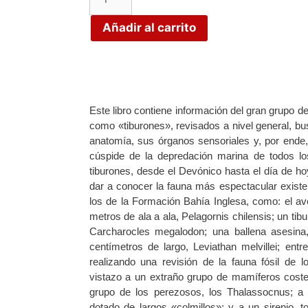
Añadir al carrito
Este libro contiene información del gran grupo
como «tiburones», revisados a nivel general, bu
anatomía, sus órganos sensoriales y, por ende
cúspide de la depredación marina de todos lo
tiburones, desde el Devónico hasta el día de hoy
dar a conocer la fauna más espectacular existent
los de la Formación Bahía Inglesa, como: el 
metros de ala a ala, Pelagornis chilensis; un ti
Carcharocles megalodon; una ballena asesina
centímetros de largo, Leviathan melvillei; en
realizando una revisión de la fauna fósil de 
vistazo a un extraño grupo de mamíferos coste
grupo de los perezosos, los Thalassocnus; a 
dotado de largos «colmillos»; y a un sirenio,