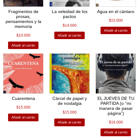
Fragmentos de
La veleidad de los
Agua en el cántaro
prosas,
pactos
$
15.000
pensamientos y la
$
14.000
memoria
Añadir al carrito
$
10.000
Añadir al carrito
Añadir al carrito
Cuarentena
Cárcel de papel y
EL JUEVES DE TU
de nostalgia
PARTIDA (o “mi
$
15.000
manera de pasar
$
15.000
página”)
Añadir al carrito
$
16.000
Añadir al carrito
Añadir al carrito