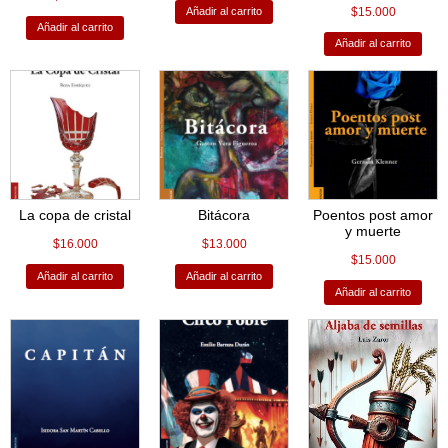
$
15.000
Añadir al carrito
Añadir al carrito
Añadir al carrito
La copa de cristal
Bitácora
Poentos post amor
y muerte
$
16.000
$
13.000
$
15.000
Añadir al carrito
Añadir al carrito
Añadir al carrito