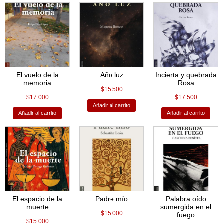
El vuelo de la
Año luz
Incierta y quebrada
memoria
Rosa
$
15.500
$
17.000
$
17.500
Añadir al carrito
Añadir al carrito
Añadir al carrito
El espacio de la
Padre mío
Palabra oído
muerte
sumergida en el
$
15.000
fuego
$
15.000